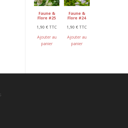
Faune &
Faune &
Flore #25
Flore #24
1,90
€
TTC
1,90
€
TTC
Ajouter au
Ajouter au
panier
panier
s