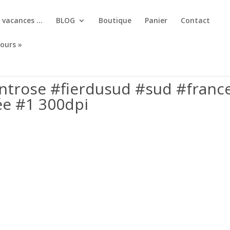
, vacances …
BLOG
Boutique
Panier
Contact
jours »
ntrose #fierdusud #sud #franc
e #1 300dpi