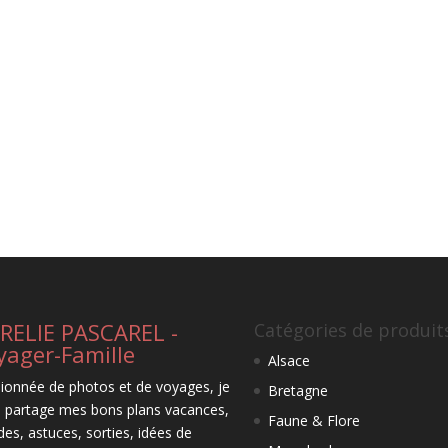
RELIE PASCAREL -
Catégories de produit
yager-Famille
Alsace
ionnée de photos et de voyages, je
Bretagne
 partage mes bons plans vacances,
Faune & Flore
des, astuces, sorties, idées de