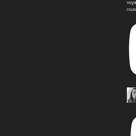
voya
rout