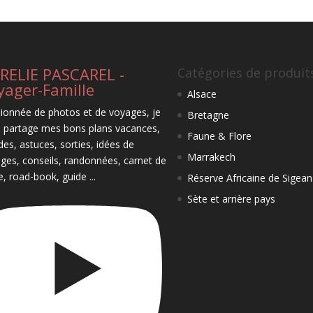
RELIE PASCAREL -
Catégories de produit
yager-Famille
Alsace
ionnée de photos et de voyages, je
Bretagne
 partage mes bons plans vacances,
Faune & Flore
des, astuces, sorties, idées de
Marrakech
ges, conseils, randonnées, carnet de
e, road-book, guide ...
Réserve Africaine de Sigean
Sète et arrière pays