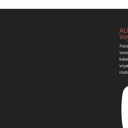
AU
Vo
Pass
vous
bala
voya
rout