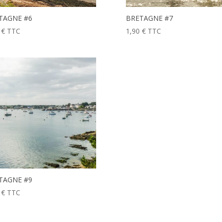
TAGNE #6
BRETAGNE #7
0
€
TTC
1,90
€
TTC
TAGNE #9
0
€
TTC