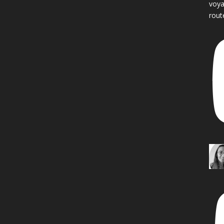
voya
rout