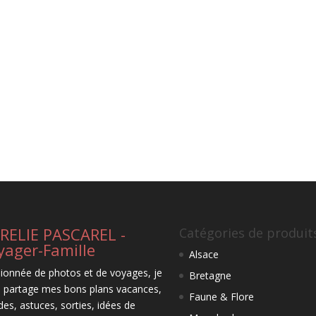
RELIE PASCAREL -
Catégories de produit
yager-Famille
Alsace
ionnée de photos et de voyages, je
Bretagne
 partage mes bons plans vacances,
Faune & Flore
des, astuces, sorties, idées de