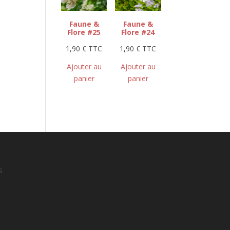
Faune &
Faune &
Flore #25
Flore #24
1,90
€
TTC
1,90
€
TTC
Ajouter au
Ajouter au
panier
panier
s